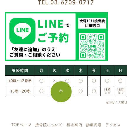
TEL
03-6709-0717
診療時間
月
火
水
木
金
土
日
◯
×
◯
◯
◯
◯
◯
10時〜12時半
18時
18時
◯
×
◯
◯
◯
15時〜20時
まで
まで
定休日：火曜日
TOPページ
接骨院について
料金案内
診療内容
アクセス