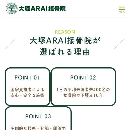
コ
ン
テ
大塚ARAI接骨院が
ン
選ばれる理由
ツ
へ
移
動
POINT 01
POINT 02
国家資格者による
1日の平均来院者数400名の
安心・安全な施術
接骨院で下積み10年
POINT 03
圧倒的な技術・知識・問診力