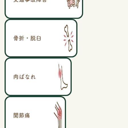
骨折・脱臼
肉ばなれ
関節痛